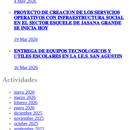
4 May
2026
𝐏𝐑𝐎𝐘𝐄𝐂𝐓𝐎 𝐃𝐄 𝐂𝐑𝐄𝐀𝐂𝐈Ó𝐍 𝐃𝐄 𝐋𝐎𝐒 𝐒𝐄𝐑𝐕𝐈𝐂𝐈𝐎𝐒
𝐎𝐏𝐄𝐑𝐀𝐓𝐈𝐕𝐎𝐒 𝐂𝐎𝐍 𝐈𝐍𝐅𝐑𝐀𝐄𝐒𝐓𝐑𝐔𝐂𝐓𝐔𝐑𝐀 𝐒𝐎𝐂𝐈𝐀𝐋
𝐄𝐍 𝐄𝐋 𝐒𝐄𝐂𝐓𝐎𝐑 𝐄𝐒𝐐𝐔𝐄𝐋𝐄 𝐃𝐄 𝐉𝐀𝐒𝐀𝐍𝐀 𝐆𝐑𝐀𝐍𝐃𝐄
𝐒𝐄 𝐈𝐍𝐈𝐂𝐈𝐀 𝐇𝐎𝐘
19 Mar
2026
𝐄𝐍𝐓𝐑𝐄𝐆𝐀 𝐃𝐄 𝐄𝐐𝐔𝐈𝐏𝐎𝐒 𝐓𝐄𝐂𝐍𝐎𝐋Ó𝐆𝐈𝐂𝐎𝐒 𝐘
Ú𝐓𝐈𝐋𝐄𝐒 𝐄𝐒𝐂𝐎𝐋𝐀𝐑𝐄𝐒 𝐄𝐍 𝐋𝐀 𝐈.𝐄.𝐒. 𝐒𝐀𝐍 𝐀𝐆𝐔𝐒𝐓𝐈𝐍
16 Mar
2026
Actividades
mayo 2026
marzo 2026
febrero 2026
enero 2026
diciembre 2025
noviembre 2025
octubre 2025
septiembre 2025