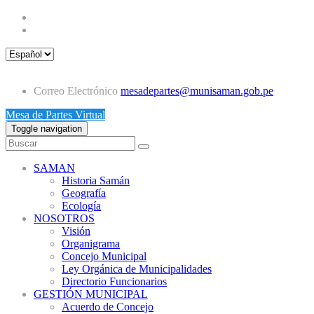
Correo Electrónico
mesadepartes@munisaman.gob.pe
Mesa de Partes Virtual
Toggle navigation
SAMAN
Historia Samán
Geografía
Ecología
NOSOTROS
Visión
Organigrama
Concejo Municipal
Ley Orgánica de Municipalidades
Directorio Funcionarios
GESTIÓN MUNICIPAL
Acuerdo de Concejo