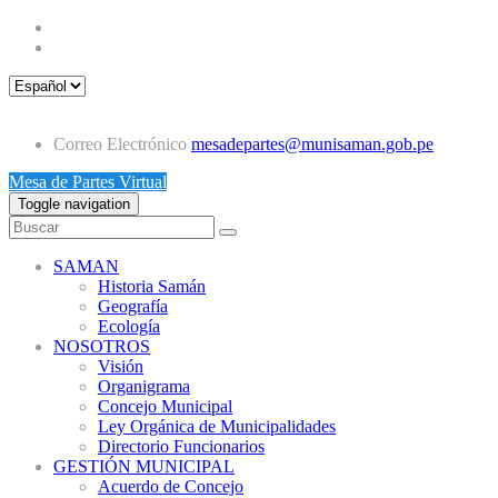
Correo Electrónico
mesadepartes@munisaman.gob.pe
Mesa de Partes Virtual
Toggle navigation
SAMAN
Historia Samán
Geografía
Ecología
NOSOTROS
Visión
Organigrama
Concejo Municipal
Ley Orgánica de Municipalidades
Directorio Funcionarios
GESTIÓN MUNICIPAL
Acuerdo de Concejo