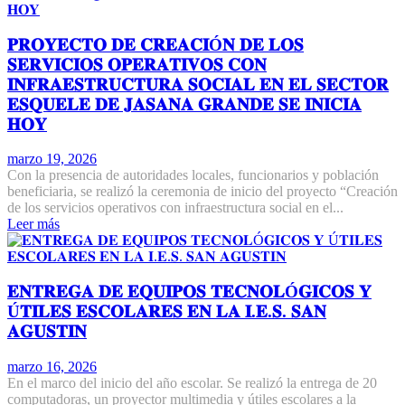
𝐏𝐑𝐎𝐘𝐄𝐂𝐓𝐎 𝐃𝐄 𝐂𝐑𝐄𝐀𝐂𝐈Ó𝐍 𝐃𝐄 𝐋𝐎𝐒
𝐒𝐄𝐑𝐕𝐈𝐂𝐈𝐎𝐒 𝐎𝐏𝐄𝐑𝐀𝐓𝐈𝐕𝐎𝐒 𝐂𝐎𝐍
𝐈𝐍𝐅𝐑𝐀𝐄𝐒𝐓𝐑𝐔𝐂𝐓𝐔𝐑𝐀 𝐒𝐎𝐂𝐈𝐀𝐋 𝐄𝐍 𝐄𝐋 𝐒𝐄𝐂𝐓𝐎𝐑
𝐄𝐒𝐐𝐔𝐄𝐋𝐄 𝐃𝐄 𝐉𝐀𝐒𝐀𝐍𝐀 𝐆𝐑𝐀𝐍𝐃𝐄 𝐒𝐄 𝐈𝐍𝐈𝐂𝐈𝐀
𝐇𝐎𝐘
marzo 19, 2026
Con la presencia de autoridades locales, funcionarios y población
beneficiaria, se realizó la ceremonia de inicio del proyecto “Creación
de los servicios operativos con infraestructura social en el...
Leer más
𝐄𝐍𝐓𝐑𝐄𝐆𝐀 𝐃𝐄 𝐄𝐐𝐔𝐈𝐏𝐎𝐒 𝐓𝐄𝐂𝐍𝐎𝐋Ó𝐆𝐈𝐂𝐎𝐒 𝐘
Ú𝐓𝐈𝐋𝐄𝐒 𝐄𝐒𝐂𝐎𝐋𝐀𝐑𝐄𝐒 𝐄𝐍 𝐋𝐀 𝐈.𝐄.𝐒. 𝐒𝐀𝐍
𝐀𝐆𝐔𝐒𝐓𝐈𝐍
marzo 16, 2026
En el marco del inicio del año escolar. Se realizó la entrega de 20
computadoras, un proyector multimedia y útiles escolares a la