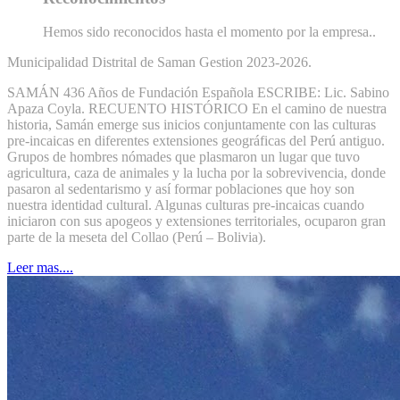
Hemos sido reconocidos hasta el momento por la empresa..
Municipalidad Distrital de Saman Gestion 2023-2026.
SAMÁN 436 Años de Fundación Española ESCRIBE: Lic. Sabino
Apaza Coyla. RECUENTO HISTÓRICO En el camino de nuestra
historia, Samán emerge sus inicios conjuntamente con las culturas
pre-incaicas en diferentes extensiones geográficas del Perú antiguo.
Grupos de hombres nómades que plasmaron un lugar que tuvo
agricultura, caza de animales y la lucha por la sobrevivencia, donde
pasaron al sedentarismo y así formar poblaciones que hoy son
nuestra identidad cultural. Algunas culturas pre-incaicas cuando
iniciaron con sus apogeos y extensiones territoriales, ocuparon gran
parte de la meseta del Collao (Perú – Bolivia).
Leer mas....