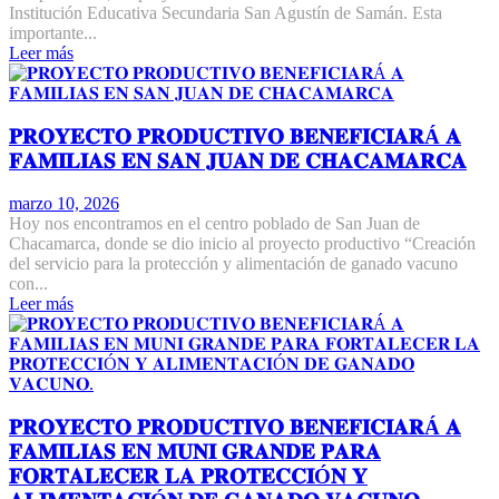
Institución Educativa Secundaria San Agustín de Samán. Esta
importante...
Leer más
𝐏𝐑𝐎𝐘𝐄𝐂𝐓𝐎 𝐏𝐑𝐎𝐃𝐔𝐂𝐓𝐈𝐕𝐎 𝐁𝐄𝐍𝐄𝐅𝐈𝐂𝐈𝐀𝐑Á 𝐀
𝐅𝐀𝐌𝐈𝐋𝐈𝐀𝐒 𝐄𝐍 𝐒𝐀𝐍 𝐉𝐔𝐀𝐍 𝐃𝐄 𝐂𝐇𝐀𝐂𝐀𝐌𝐀𝐑𝐂𝐀
marzo 10, 2026
Hoy nos encontramos en el centro poblado de San Juan de
Chacamarca, donde se dio inicio al proyecto productivo “Creación
del servicio para la protección y alimentación de ganado vacuno
con...
Leer más
𝐏𝐑𝐎𝐘𝐄𝐂𝐓𝐎 𝐏𝐑𝐎𝐃𝐔𝐂𝐓𝐈𝐕𝐎 𝐁𝐄𝐍𝐄𝐅𝐈𝐂𝐈𝐀𝐑Á 𝐀
𝐅𝐀𝐌𝐈𝐋𝐈𝐀𝐒 𝐄𝐍 𝐌𝐔𝐍𝐈 𝐆𝐑𝐀𝐍𝐃𝐄 𝐏𝐀𝐑𝐀
𝐅𝐎𝐑𝐓𝐀𝐋𝐄𝐂𝐄𝐑 𝐋𝐀 𝐏𝐑𝐎𝐓𝐄𝐂𝐂𝐈Ó𝐍 𝐘