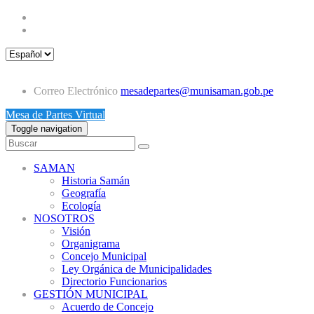
Correo Electrónico
mesadepartes@munisaman.gob.pe
Mesa de Partes Virtual
Toggle navigation
SAMAN
Historia Samán
Geografía
Ecología
NOSOTROS
Visión
Organigrama
Concejo Municipal
Ley Orgánica de Municipalidades
Directorio Funcionarios
GESTIÓN MUNICIPAL
Acuerdo de Concejo