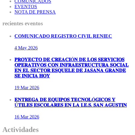
COMUNICADOS
EVENTOS
NOTA DE PRENSA
recientes eventos
COMUNICADO REGISTRO CIVIL RENIEC
4 May
2026
𝐏𝐑𝐎𝐘𝐄𝐂𝐓𝐎 𝐃𝐄 𝐂𝐑𝐄𝐀𝐂𝐈Ó𝐍 𝐃𝐄 𝐋𝐎𝐒 𝐒𝐄𝐑𝐕𝐈𝐂𝐈𝐎𝐒
𝐎𝐏𝐄𝐑𝐀𝐓𝐈𝐕𝐎𝐒 𝐂𝐎𝐍 𝐈𝐍𝐅𝐑𝐀𝐄𝐒𝐓𝐑𝐔𝐂𝐓𝐔𝐑𝐀 𝐒𝐎𝐂𝐈𝐀𝐋
𝐄𝐍 𝐄𝐋 𝐒𝐄𝐂𝐓𝐎𝐑 𝐄𝐒𝐐𝐔𝐄𝐋𝐄 𝐃𝐄 𝐉𝐀𝐒𝐀𝐍𝐀 𝐆𝐑𝐀𝐍𝐃𝐄
𝐒𝐄 𝐈𝐍𝐈𝐂𝐈𝐀 𝐇𝐎𝐘
19 Mar
2026
𝐄𝐍𝐓𝐑𝐄𝐆𝐀 𝐃𝐄 𝐄𝐐𝐔𝐈𝐏𝐎𝐒 𝐓𝐄𝐂𝐍𝐎𝐋Ó𝐆𝐈𝐂𝐎𝐒 𝐘
Ú𝐓𝐈𝐋𝐄𝐒 𝐄𝐒𝐂𝐎𝐋𝐀𝐑𝐄𝐒 𝐄𝐍 𝐋𝐀 𝐈.𝐄.𝐒. 𝐒𝐀𝐍 𝐀𝐆𝐔𝐒𝐓𝐈𝐍
16 Mar
2026
Actividades