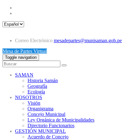
Correo Electrónico
mesadepartes@munisaman.gob.pe
Mesa de Partes Virtual
Toggle navigation
SAMAN
Historia Samán
Geografía
Ecología
NOSOTROS
Visión
Organigrama
Concejo Municipal
Ley Orgánica de Municipalidades
Directorio Funcionarios
GESTIÓN MUNICIPAL
Acuerdo de Concejo