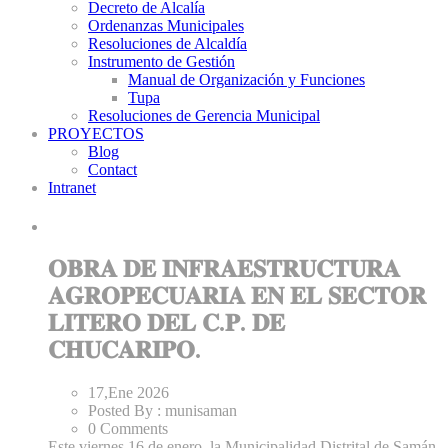
Decreto de Alcalía
Ordenanzas Municipales
Resoluciones de Alcaldía
Instrumento de Gestión
Manual de Organización y Funciones
Tupa
Resoluciones de Gerencia Municipal
PROYECTOS
Blog
Contact
Intranet
𝐎𝐁𝐑𝐀 𝐃𝐄 𝐈𝐍𝐅𝐑𝐀𝐄𝐒𝐓𝐑𝐔𝐂𝐓𝐔𝐑𝐀
𝐀𝐆𝐑𝐎𝐏𝐄𝐂𝐔𝐀𝐑𝐈𝐀 𝐄𝐍 𝐄𝐋 𝐒𝐄𝐂𝐓𝐎𝐑
𝐋𝐈𝐓𝐄𝐑𝐎 𝐃𝐄𝐋 𝐂.𝐏. 𝐃𝐄
𝐂𝐇𝐔𝐂𝐀𝐑𝐈𝐏𝐎.
17,Ene
2026
Posted By :
munisaman
0 Comments
Este viernes 16 de enero, la Municipalidad Distrital de Samán