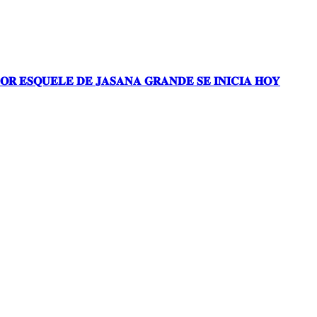
𝐎𝐑 𝐄𝐒𝐐𝐔𝐄𝐋𝐄 𝐃𝐄 𝐉𝐀𝐒𝐀𝐍𝐀 𝐆𝐑𝐀𝐍𝐃𝐄 𝐒𝐄 𝐈𝐍𝐈𝐂𝐈𝐀 𝐇𝐎𝐘