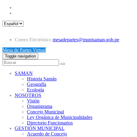
Correo Electrónico
mesadepartes@munisaman.gob.pe
Mesa de Partes Virtual
Toggle navigation
SAMAN
Historia Samán
Geografía
Ecología
NOSOTROS
Visión
Organigrama
Concejo Municipal
Ley Orgánica de Municipalidades
Directorio Funcionarios
GESTIÓN MUNICIPAL
Acuerdo de Concejo