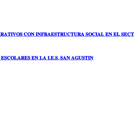
𝐑𝐀𝐓𝐈𝐕𝐎𝐒 𝐂𝐎𝐍 𝐈𝐍𝐅𝐑𝐀𝐄𝐒𝐓𝐑𝐔𝐂𝐓𝐔𝐑𝐀 𝐒𝐎𝐂𝐈𝐀𝐋 𝐄𝐍 𝐄𝐋 𝐒𝐄𝐂𝐓
𝐒𝐂𝐎𝐋𝐀𝐑𝐄𝐒 𝐄𝐍 𝐋𝐀 𝐈.𝐄.𝐒. 𝐒𝐀𝐍 𝐀𝐆𝐔𝐒𝐓𝐈𝐍