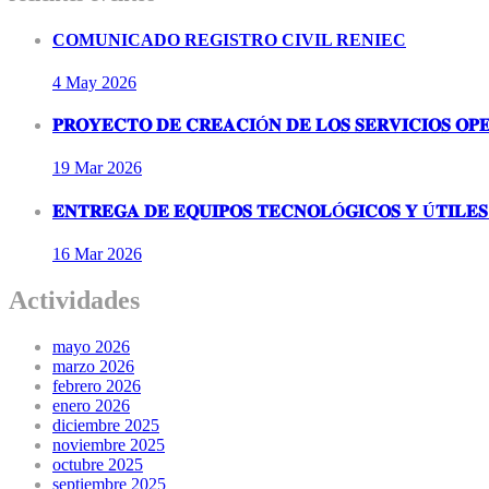
COMUNICADO REGISTRO CIVIL RENIEC
4 May
2026
𝐏𝐑𝐎𝐘𝐄𝐂𝐓𝐎 𝐃𝐄 𝐂𝐑𝐄𝐀𝐂𝐈Ó𝐍 𝐃𝐄 𝐋𝐎𝐒 𝐒𝐄𝐑𝐕𝐈𝐂𝐈𝐎𝐒 𝐎𝐏𝐄
19 Mar
2026
𝐄𝐍𝐓𝐑𝐄𝐆𝐀 𝐃𝐄 𝐄𝐐𝐔𝐈𝐏𝐎𝐒 𝐓𝐄𝐂𝐍𝐎𝐋Ó𝐆𝐈𝐂𝐎𝐒 𝐘 Ú𝐓𝐈𝐋𝐄𝐒 
16 Mar
2026
Actividades
mayo 2026
marzo 2026
febrero 2026
enero 2026
diciembre 2025
noviembre 2025
octubre 2025
septiembre 2025