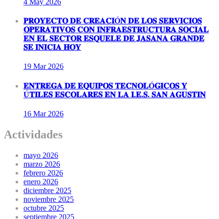
4 May
2026
𝐏𝐑𝐎𝐘𝐄𝐂𝐓𝐎 𝐃𝐄 𝐂𝐑𝐄𝐀𝐂𝐈Ó𝐍 𝐃𝐄 𝐋𝐎𝐒 𝐒𝐄𝐑𝐕𝐈𝐂𝐈𝐎𝐒
𝐎𝐏𝐄𝐑𝐀𝐓𝐈𝐕𝐎𝐒 𝐂𝐎𝐍 𝐈𝐍𝐅𝐑𝐀𝐄𝐒𝐓𝐑𝐔𝐂𝐓𝐔𝐑𝐀 𝐒𝐎𝐂𝐈𝐀𝐋
𝐄𝐍 𝐄𝐋 𝐒𝐄𝐂𝐓𝐎𝐑 𝐄𝐒𝐐𝐔𝐄𝐋𝐄 𝐃𝐄 𝐉𝐀𝐒𝐀𝐍𝐀 𝐆𝐑𝐀𝐍𝐃𝐄
𝐒𝐄 𝐈𝐍𝐈𝐂𝐈𝐀 𝐇𝐎𝐘
19 Mar
2026
𝐄𝐍𝐓𝐑𝐄𝐆𝐀 𝐃𝐄 𝐄𝐐𝐔𝐈𝐏𝐎𝐒 𝐓𝐄𝐂𝐍𝐎𝐋Ó𝐆𝐈𝐂𝐎𝐒 𝐘
Ú𝐓𝐈𝐋𝐄𝐒 𝐄𝐒𝐂𝐎𝐋𝐀𝐑𝐄𝐒 𝐄𝐍 𝐋𝐀 𝐈.𝐄.𝐒. 𝐒𝐀𝐍 𝐀𝐆𝐔𝐒𝐓𝐈𝐍
16 Mar
2026
Actividades
mayo 2026
marzo 2026
febrero 2026
enero 2026
diciembre 2025
noviembre 2025
octubre 2025
septiembre 2025