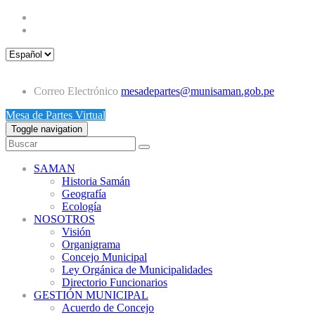
Correo Electrónico
mesadepartes@munisaman.gob.pe
Mesa de Partes Virtual
Toggle navigation
SAMAN
Historia Samán
Geografía
Ecología
NOSOTROS
Visión
Organigrama
Concejo Municipal
Ley Orgánica de Municipalidades
Directorio Funcionarios
GESTIÓN MUNICIPAL
Acuerdo de Concejo