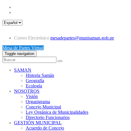
Correo Electrónico
mesadepartes@munisaman.gob.pe
Mesa de Partes Virtual
Toggle navigation
SAMAN
Historia Samán
Geografía
Ecología
NOSOTROS
Visión
Organigrama
Concejo Municipal
Ley Orgánica de Municipalidades
Directorio Funcionarios
GESTIÓN MUNICIPAL
Acuerdo de Concejo