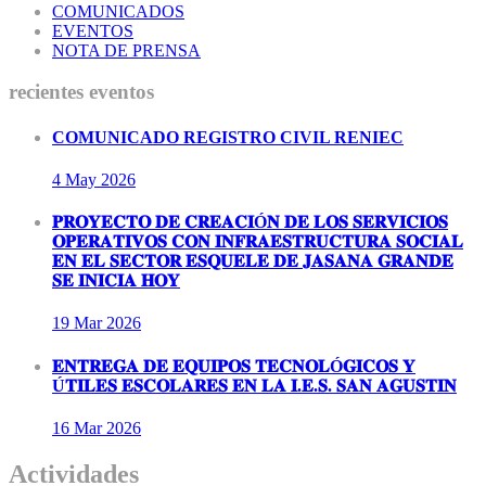
COMUNICADOS
EVENTOS
NOTA DE PRENSA
recientes eventos
COMUNICADO REGISTRO CIVIL RENIEC
4 May
2026
𝐏𝐑𝐎𝐘𝐄𝐂𝐓𝐎 𝐃𝐄 𝐂𝐑𝐄𝐀𝐂𝐈Ó𝐍 𝐃𝐄 𝐋𝐎𝐒 𝐒𝐄𝐑𝐕𝐈𝐂𝐈𝐎𝐒
𝐎𝐏𝐄𝐑𝐀𝐓𝐈𝐕𝐎𝐒 𝐂𝐎𝐍 𝐈𝐍𝐅𝐑𝐀𝐄𝐒𝐓𝐑𝐔𝐂𝐓𝐔𝐑𝐀 𝐒𝐎𝐂𝐈𝐀𝐋
𝐄𝐍 𝐄𝐋 𝐒𝐄𝐂𝐓𝐎𝐑 𝐄𝐒𝐐𝐔𝐄𝐋𝐄 𝐃𝐄 𝐉𝐀𝐒𝐀𝐍𝐀 𝐆𝐑𝐀𝐍𝐃𝐄
𝐒𝐄 𝐈𝐍𝐈𝐂𝐈𝐀 𝐇𝐎𝐘
19 Mar
2026
𝐄𝐍𝐓𝐑𝐄𝐆𝐀 𝐃𝐄 𝐄𝐐𝐔𝐈𝐏𝐎𝐒 𝐓𝐄𝐂𝐍𝐎𝐋Ó𝐆𝐈𝐂𝐎𝐒 𝐘
Ú𝐓𝐈𝐋𝐄𝐒 𝐄𝐒𝐂𝐎𝐋𝐀𝐑𝐄𝐒 𝐄𝐍 𝐋𝐀 𝐈.𝐄.𝐒. 𝐒𝐀𝐍 𝐀𝐆𝐔𝐒𝐓𝐈𝐍
16 Mar
2026
Actividades