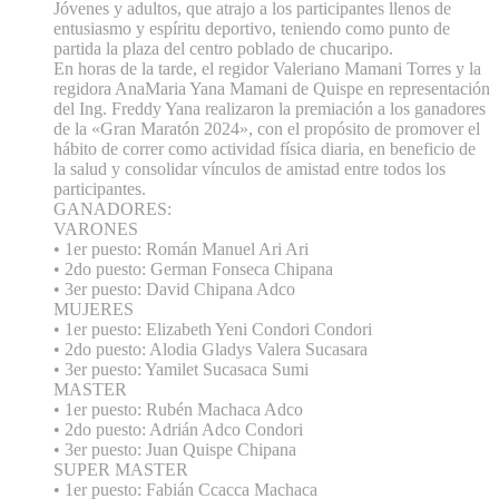
Jóvenes y adultos, que atrajo a los participantes llenos de
entusiasmo y espíritu deportivo, teniendo como punto de
partida la plaza del centro poblado de chucaripo.
En horas de la tarde, el regidor Valeriano Mamani Torres y la
regidora AnaMaria Yana Mamani de Quispe en representación
del Ing. Freddy Yana realizaron la premiación a los ganadores
de la «Gran Maratón 2024», con el propósito de promover el
hábito de correr como actividad física diaria, en beneficio de
la salud y consolidar vínculos de amistad entre todos los
participantes.
GANADORES:
VARONES
• 1er puesto: Román Manuel Ari Ari
• 2do puesto: German Fonseca Chipana
• 3er puesto: David Chipana Adco
MUJERES
• 1er puesto: Elizabeth Yeni Condori Condori
• 2do puesto: Alodia Gladys Valera Sucasara
• 3er puesto: Yamilet Sucasaca Sumi
MASTER
• 1er puesto: Rubén Machaca Adco
• 2do puesto: Adrián Adco Condori
• 3er puesto: Juan Quispe Chipana
SUPER MASTER
• 1er puesto: Fabián Ccacca Machaca