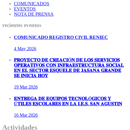
COMUNICADOS
EVENTOS
NOTA DE PRENSA
recientes eventos
COMUNICADO REGISTRO CIVIL RENIEC
4 May
2026
𝐏𝐑𝐎𝐘𝐄𝐂𝐓𝐎 𝐃𝐄 𝐂𝐑𝐄𝐀𝐂𝐈Ó𝐍 𝐃𝐄 𝐋𝐎𝐒 𝐒𝐄𝐑𝐕𝐈𝐂𝐈𝐎𝐒
𝐎𝐏𝐄𝐑𝐀𝐓𝐈𝐕𝐎𝐒 𝐂𝐎𝐍 𝐈𝐍𝐅𝐑𝐀𝐄𝐒𝐓𝐑𝐔𝐂𝐓𝐔𝐑𝐀 𝐒𝐎𝐂𝐈𝐀𝐋
𝐄𝐍 𝐄𝐋 𝐒𝐄𝐂𝐓𝐎𝐑 𝐄𝐒𝐐𝐔𝐄𝐋𝐄 𝐃𝐄 𝐉𝐀𝐒𝐀𝐍𝐀 𝐆𝐑𝐀𝐍𝐃𝐄
𝐒𝐄 𝐈𝐍𝐈𝐂𝐈𝐀 𝐇𝐎𝐘
19 Mar
2026
𝐄𝐍𝐓𝐑𝐄𝐆𝐀 𝐃𝐄 𝐄𝐐𝐔𝐈𝐏𝐎𝐒 𝐓𝐄𝐂𝐍𝐎𝐋Ó𝐆𝐈𝐂𝐎𝐒 𝐘
Ú𝐓𝐈𝐋𝐄𝐒 𝐄𝐒𝐂𝐎𝐋𝐀𝐑𝐄𝐒 𝐄𝐍 𝐋𝐀 𝐈.𝐄.𝐒. 𝐒𝐀𝐍 𝐀𝐆𝐔𝐒𝐓𝐈𝐍
16 Mar
2026
Actividades