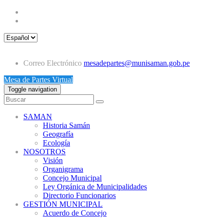
Correo Electrónico
mesadepartes@munisaman.gob.pe
Mesa de Partes Virtual
Toggle navigation
SAMAN
Historia Samán
Geografía
Ecología
NOSOTROS
Visión
Organigrama
Concejo Municipal
Ley Orgánica de Municipalidades
Directorio Funcionarios
GESTIÓN MUNICIPAL
Acuerdo de Concejo