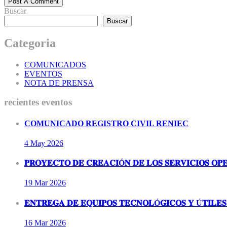
Post A Comment
Buscar
Buscar
Categoria
COMUNICADOS
EVENTOS
NOTA DE PRENSA
recientes eventos
COMUNICADO REGISTRO CIVIL RENIEC
4 May
2026
𝐏𝐑𝐎𝐘𝐄𝐂𝐓𝐎 𝐃𝐄 𝐂𝐑𝐄𝐀𝐂𝐈Ó𝐍 𝐃𝐄 𝐋𝐎𝐒 𝐒𝐄𝐑𝐕𝐈𝐂𝐈𝐎𝐒 𝐎𝐏𝐄
19 Mar
2026
𝐄𝐍𝐓𝐑𝐄𝐆𝐀 𝐃𝐄 𝐄𝐐𝐔𝐈𝐏𝐎𝐒 𝐓𝐄𝐂𝐍𝐎𝐋Ó𝐆𝐈𝐂𝐎𝐒 𝐘 Ú𝐓𝐈𝐋𝐄𝐒 
16 Mar
2026