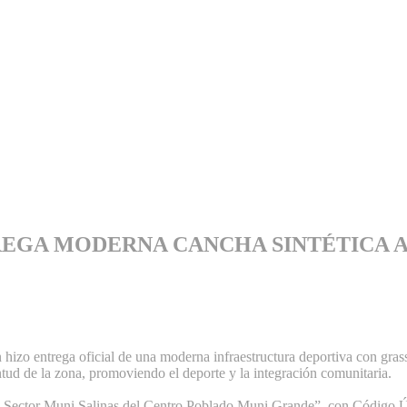
EGA MODERNA CANCHA SINTÉTICA AL
hizo entrega oficial de una moderna infraestructura deportiva con gras
ntud de la zona, promoviendo el deporte y la integración comunitaria.
 el Sector Muni Salinas del Centro Poblado Muni Grande”, con Código 