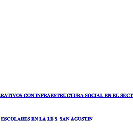
𝐑𝐀𝐓𝐈𝐕𝐎𝐒 𝐂𝐎𝐍 𝐈𝐍𝐅𝐑𝐀𝐄𝐒𝐓𝐑𝐔𝐂𝐓𝐔𝐑𝐀 𝐒𝐎𝐂𝐈𝐀𝐋 𝐄𝐍 𝐄𝐋 𝐒𝐄𝐂𝐓
𝐒𝐂𝐎𝐋𝐀𝐑𝐄𝐒 𝐄𝐍 𝐋𝐀 𝐈.𝐄.𝐒. 𝐒𝐀𝐍 𝐀𝐆𝐔𝐒𝐓𝐈𝐍