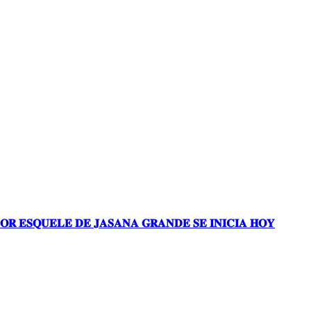
𝐎𝐑 𝐄𝐒𝐐𝐔𝐄𝐋𝐄 𝐃𝐄 𝐉𝐀𝐒𝐀𝐍𝐀 𝐆𝐑𝐀𝐍𝐃𝐄 𝐒𝐄 𝐈𝐍𝐈𝐂𝐈𝐀 𝐇𝐎𝐘