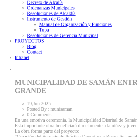
Decreto de Alcalía
Ordenanzas Municipales
Resoluciones de Alcaldía
Instrumento de Gestión
Manual de Organización y Funciones
Tupa
Resoluciones de Gerencia Municipal
PROYECTOS
Blog
Contact
Intranet
MUNICIPALIDAD DE SAMÁN ENTR
GRANDE
19,Jun
2025
Posted By :
munisaman
0 Comments
En una emotiva ceremonia, la Municipalidad Distrital de Samán 
Esta importante obra beneficiará directamente a la niñez y juve
La obra forma parte del proyecto:
“Creación del Servicio de Práctica Deportiva y Recreativa en