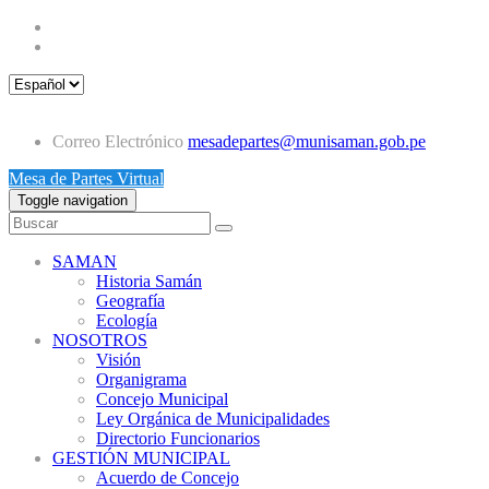
Correo Electrónico
mesadepartes@munisaman.gob.pe
Mesa de Partes Virtual
Toggle navigation
SAMAN
Historia Samán
Geografía
Ecología
NOSOTROS
Visión
Organigrama
Concejo Municipal
Ley Orgánica de Municipalidades
Directorio Funcionarios
GESTIÓN MUNICIPAL
Acuerdo de Concejo