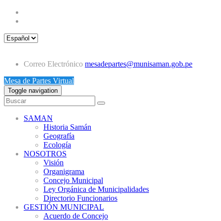
Correo Electrónico
mesadepartes@munisaman.gob.pe
Mesa de Partes Virtual
Toggle navigation
SAMAN
Historia Samán
Geografía
Ecología
NOSOTROS
Visión
Organigrama
Concejo Municipal
Ley Orgánica de Municipalidades
Directorio Funcionarios
GESTIÓN MUNICIPAL
Acuerdo de Concejo