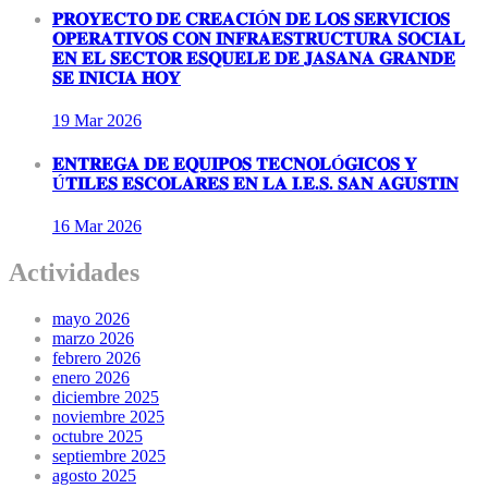
𝐏𝐑𝐎𝐘𝐄𝐂𝐓𝐎 𝐃𝐄 𝐂𝐑𝐄𝐀𝐂𝐈Ó𝐍 𝐃𝐄 𝐋𝐎𝐒 𝐒𝐄𝐑𝐕𝐈𝐂𝐈𝐎𝐒
𝐎𝐏𝐄𝐑𝐀𝐓𝐈𝐕𝐎𝐒 𝐂𝐎𝐍 𝐈𝐍𝐅𝐑𝐀𝐄𝐒𝐓𝐑𝐔𝐂𝐓𝐔𝐑𝐀 𝐒𝐎𝐂𝐈𝐀𝐋
𝐄𝐍 𝐄𝐋 𝐒𝐄𝐂𝐓𝐎𝐑 𝐄𝐒𝐐𝐔𝐄𝐋𝐄 𝐃𝐄 𝐉𝐀𝐒𝐀𝐍𝐀 𝐆𝐑𝐀𝐍𝐃𝐄
𝐒𝐄 𝐈𝐍𝐈𝐂𝐈𝐀 𝐇𝐎𝐘
19 Mar
2026
𝐄𝐍𝐓𝐑𝐄𝐆𝐀 𝐃𝐄 𝐄𝐐𝐔𝐈𝐏𝐎𝐒 𝐓𝐄𝐂𝐍𝐎𝐋Ó𝐆𝐈𝐂𝐎𝐒 𝐘
Ú𝐓𝐈𝐋𝐄𝐒 𝐄𝐒𝐂𝐎𝐋𝐀𝐑𝐄𝐒 𝐄𝐍 𝐋𝐀 𝐈.𝐄.𝐒. 𝐒𝐀𝐍 𝐀𝐆𝐔𝐒𝐓𝐈𝐍
16 Mar
2026
Actividades
mayo 2026
marzo 2026
febrero 2026
enero 2026
diciembre 2025
noviembre 2025
octubre 2025
septiembre 2025
agosto 2025