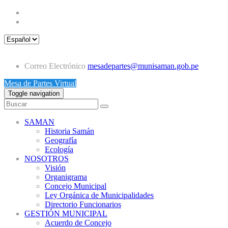
Correo Electrónico
mesadepartes@munisaman.gob.pe
Mesa de Partes Virtual
Toggle navigation
SAMAN
Historia Samán
Geografía
Ecología
NOSOTROS
Visión
Organigrama
Concejo Municipal
Ley Orgánica de Municipalidades
Directorio Funcionarios
GESTIÓN MUNICIPAL
Acuerdo de Concejo