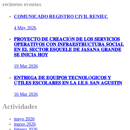
recientes eventos
COMUNICADO REGISTRO CIVIL RENIEC
4 May
2026
𝐏𝐑𝐎𝐘𝐄𝐂𝐓𝐎 𝐃𝐄 𝐂𝐑𝐄𝐀𝐂𝐈Ó𝐍 𝐃𝐄 𝐋𝐎𝐒 𝐒𝐄𝐑𝐕𝐈𝐂𝐈𝐎𝐒
𝐎𝐏𝐄𝐑𝐀𝐓𝐈𝐕𝐎𝐒 𝐂𝐎𝐍 𝐈𝐍𝐅𝐑𝐀𝐄𝐒𝐓𝐑𝐔𝐂𝐓𝐔𝐑𝐀 𝐒𝐎𝐂𝐈𝐀𝐋
𝐄𝐍 𝐄𝐋 𝐒𝐄𝐂𝐓𝐎𝐑 𝐄𝐒𝐐𝐔𝐄𝐋𝐄 𝐃𝐄 𝐉𝐀𝐒𝐀𝐍𝐀 𝐆𝐑𝐀𝐍𝐃𝐄
𝐒𝐄 𝐈𝐍𝐈𝐂𝐈𝐀 𝐇𝐎𝐘
19 Mar
2026
𝐄𝐍𝐓𝐑𝐄𝐆𝐀 𝐃𝐄 𝐄𝐐𝐔𝐈𝐏𝐎𝐒 𝐓𝐄𝐂𝐍𝐎𝐋Ó𝐆𝐈𝐂𝐎𝐒 𝐘
Ú𝐓𝐈𝐋𝐄𝐒 𝐄𝐒𝐂𝐎𝐋𝐀𝐑𝐄𝐒 𝐄𝐍 𝐋𝐀 𝐈.𝐄.𝐒. 𝐒𝐀𝐍 𝐀𝐆𝐔𝐒𝐓𝐈𝐍
16 Mar
2026
Actividades
mayo 2026
marzo 2026
febrero 2026