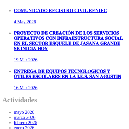
COMUNICADO REGISTRO CIVIL RENIEC
4 May
2026
𝐏𝐑𝐎𝐘𝐄𝐂𝐓𝐎 𝐃𝐄 𝐂𝐑𝐄𝐀𝐂𝐈Ó𝐍 𝐃𝐄 𝐋𝐎𝐒 𝐒𝐄𝐑𝐕𝐈𝐂𝐈𝐎𝐒
𝐎𝐏𝐄𝐑𝐀𝐓𝐈𝐕𝐎𝐒 𝐂𝐎𝐍 𝐈𝐍𝐅𝐑𝐀𝐄𝐒𝐓𝐑𝐔𝐂𝐓𝐔𝐑𝐀 𝐒𝐎𝐂𝐈𝐀𝐋
𝐄𝐍 𝐄𝐋 𝐒𝐄𝐂𝐓𝐎𝐑 𝐄𝐒𝐐𝐔𝐄𝐋𝐄 𝐃𝐄 𝐉𝐀𝐒𝐀𝐍𝐀 𝐆𝐑𝐀𝐍𝐃𝐄
𝐒𝐄 𝐈𝐍𝐈𝐂𝐈𝐀 𝐇𝐎𝐘
19 Mar
2026
𝐄𝐍𝐓𝐑𝐄𝐆𝐀 𝐃𝐄 𝐄𝐐𝐔𝐈𝐏𝐎𝐒 𝐓𝐄𝐂𝐍𝐎𝐋Ó𝐆𝐈𝐂𝐎𝐒 𝐘
Ú𝐓𝐈𝐋𝐄𝐒 𝐄𝐒𝐂𝐎𝐋𝐀𝐑𝐄𝐒 𝐄𝐍 𝐋𝐀 𝐈.𝐄.𝐒. 𝐒𝐀𝐍 𝐀𝐆𝐔𝐒𝐓𝐈𝐍
16 Mar
2026
Actividades
mayo 2026
marzo 2026
febrero 2026
enero 2026