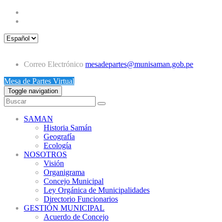
Correo Electrónico
mesadepartes@munisaman.gob.pe
Mesa de Partes Virtual
Toggle navigation
SAMAN
Historia Samán
Geografía
Ecología
NOSOTROS
Visión
Organigrama
Concejo Municipal
Ley Orgánica de Municipalidades
Directorio Funcionarios
GESTIÓN MUNICIPAL
Acuerdo de Concejo